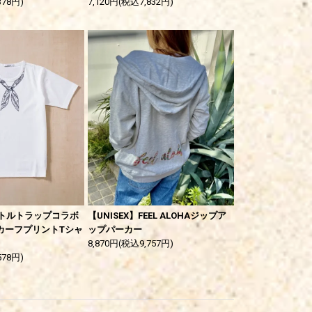
378円)
7,120円(税込7,832円)
】ラトルトラップコラボ
【UNISEX】FEEL ALOHAジップア
カーフプリントTシャ
ップパーカー
8,870円(税込9,757円)
578円)