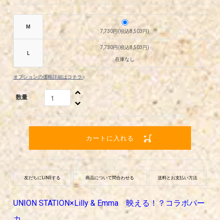
M
7,730円(税込8,503円)
7,730円(税込8,503円)
L
在庫なし
オプションの価格詳細はコチラ
数量
カートに入れる
友だちにLINEする
商品について問合わせる
送料とお支払い方法
UNION STATION×Lilly & Emma 映える！？コラボパー
カ