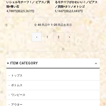
いシェルモチーフ！／ ピアス／貝
るモチーフがかわいい！／ピアス
殻×青い石
／貝殻×タツノオトシゴ
4,788円(税込5,267円)
5,166円(税込5,683円)
全
40
商品中
1-20
商品を表示
1
2
ITEM CATEGORY
トップス
ボトムス
ワンピース
アウター