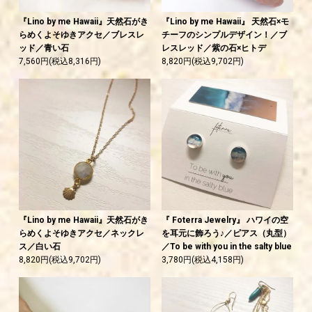
『Lino by me Hawaii』天然石がき
『Lino by me Hawaii』 天然石×モ
らめくよそゆきアクセ／ブレスレ
チーフのシンプルデザイン！／ブ
ッド／青い石
レスレッド／紫の石×ヒトデ
7,560円(税込8,316円)
8,820円(税込9,702円)
『Lino by me Hawaii』天然石がき
『 Foterra Jewelry』 ハワイの空
らめくよそゆきアクセ／ネックレ
を耳元に飾ろう♪／ピアス（丸型）
ス／白い石
／To be with you in the salty blue
8,820円(税込9,702円)
3,780円(税込4,158円)