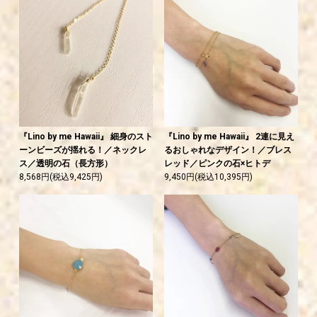
『Lino by me Hawaii』 細身のスト
『Lino by me Hawaii』 2連に見え
ーンビーズが揺れる！／ネックレ
るおしゃれなデザイン！／ブレス
ス／透明の石（長方形）
レッド／ピンクの石×ヒトデ
8,568円(税込9,425円)
9,450円(税込10,395円)