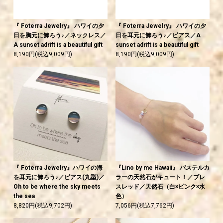
『 Foterra Jewelry』 ハワイの夕
『 Foterra Jewelry』 ハワイの夕
日を胸元に飾ろう♪／ネックレス／
日を耳元に飾ろう♪／ピアス／A
A sunset adrift is a beautiful gift
sunset adrift is a beautiful gift
8,190円(税込9,009円)
8,190円(税込9,009円)
『 Foterra Jewelry』ハワイの海
『Lino by me Hawaii』 パステルカ
を耳元に飾ろう♪／ピアス(丸型)／
ラーの天然石がキュート！／ブレ
Oh to be where the sky meets
スレッド／天然石（白×ピンク×水
the sea
色）
8,820円(税込9,702円)
7,056円(税込7,762円)