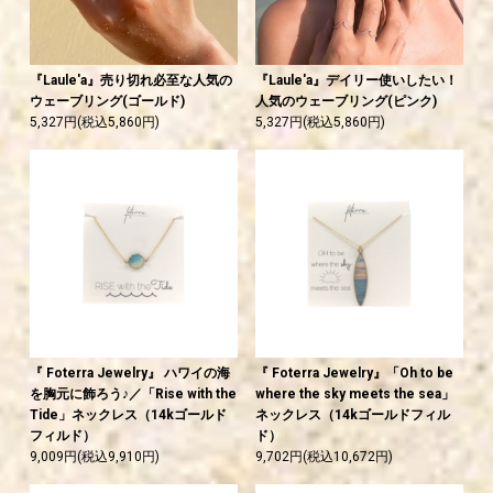
『Laule'a』売り切れ必至な人気の
『Laule'a』デイリー使いしたい！
ウェーブリング(ゴールド)
人気のウェーブリング(ピンク)
5,327円(税込5,860円)
5,327円(税込5,860円)
『 Foterra Jewelry』 ハワイの海
『 Foterra Jewelry』「Oh to be
を胸元に飾ろう♪／「Rise with the
where the sky meets the sea」
Tide」ネックレス（14kゴールド
ネックレス（14kゴールドフィル
フィルド）
ド）
9,009円(税込9,910円)
9,702円(税込10,672円)