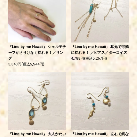
『Lino by me Hawaii』 シェルモチ
『Lino by me Hawaii』 耳元で可憐
ーフがさりげなく揺れる！／リン
に揺れる！ ／ピアス／ターコイズ
グ
4,788円(税込5,267円)
5,040円(税込5,544円)
『Lino by me Hawaii』 大人かわい
『Lino by me Hawaii』 左右で異な