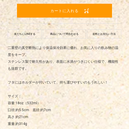
カートに入れる
友だちにLINEする
商品について問合わせる
送料とお支払い方法
二重壁の真空断熱により保温保冷効果に優れ、お気に入りの飲み物の温
度をキープ。
ステンレス製で耐久性があり、表面に水滴がつきにくい仕様で、機能性
も抜群です。
フタにはホルダーが付いていて、持ち運びやすいのもうれしい！
サイズ：
容量:18oz（532ml）
口径:約5.5cm 底径:約7cm
高さ:約21cm
重量:約314g