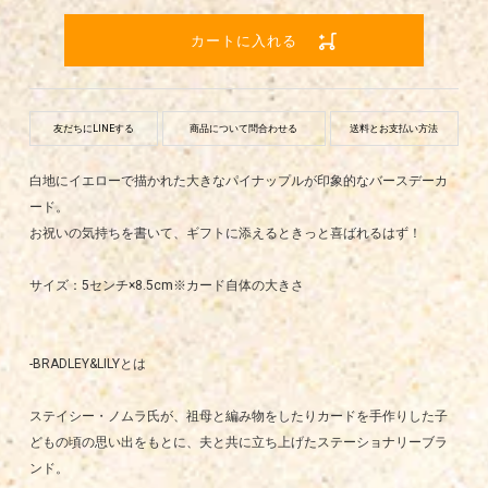
カートに入れる
友だちにLINEする
商品について問合わせる
送料とお支払い方法
白地にイエローで描かれた大きなパイナップルが印象的なバースデーカ
ード。
お祝いの気持ちを書いて、ギフトに添えるときっと喜ばれるはず！
サイズ：5センチ×8.5cm※カード自体の大きさ
-BRADLEY&LILYとは
ステイシー・ノムラ氏が、祖母と編み物をしたりカードを手作りした子
どもの頃の思い出をもとに、夫と共に立ち上げたステーショナリーブラ
ンド。