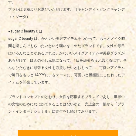
す。
ブラシは３種よりお選びいただけます。（キャンディ・ピンクキャンデ
ィ・ソーダ）
●sugar.C beautyとは
sugar.C beauty は、かわいい美容アイテムをつかって、もっとメイク時
間を楽しんでもらいたいという願いをこめたブランドです。女性の毎日
はいろんなことがあるけれど、かわいいメイクアイテムや美容グッズが
あるだけで、ほんの少し元気になって、1日を頑張ろうと思えるはず。そ
んなひたむきに頑張る女性を応援したいとおもって、「可愛いアイテム
で毎日をもっとHAPPYに」をテーマに、可愛いと機能性にこだわったア
イテムを開発しています。
ブランドコンセプトのとおり、女性を応援するブランドであり、世界中
の女性のためになにかできることはないかと、売上金の一部から「プラ
ン・インターナショナル」に寄付をし続けております。