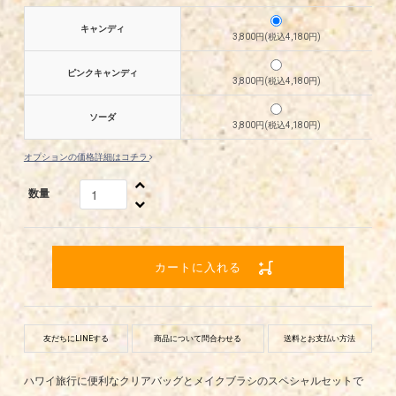
キャンディ
3,800円(税込4,180円)
ピンクキャンディ
3,800円(税込4,180円)
ソーダ
3,800円(税込4,180円)
オプションの価格詳細はコチラ
数量
カートに入れる
友だちにLINEする
商品について問合わせる
送料とお支払い方法
ハワイ旅行に便利なクリアバッグとメイクブラシのスペシャルセットで