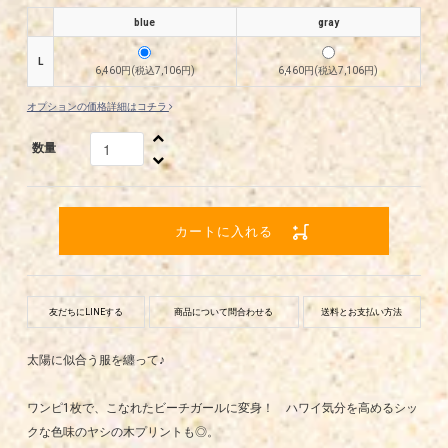
blue
gray
L
6,460円(税込7,106円)
6,460円(税込7,106円)
オプションの価格詳細はコチラ
数量
カートに入れる
友だちにLINEする
商品について問合わせる
送料とお支払い方法
太陽に似合う服を纏って♪
ワンピ1枚で、こなれたビーチガールに変身！ ハワイ気分を高めるシッ
クな色味のヤシの木プリントも◎。