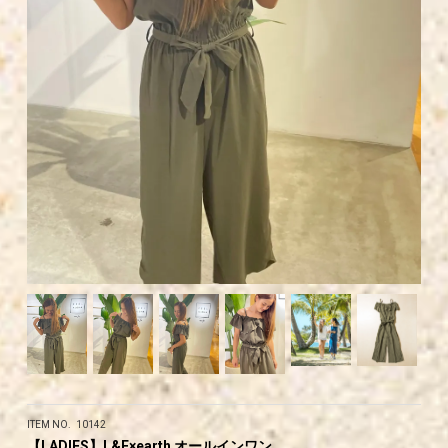
ITEM NO. 10142
【LADIES】L&E×earth オールインワン