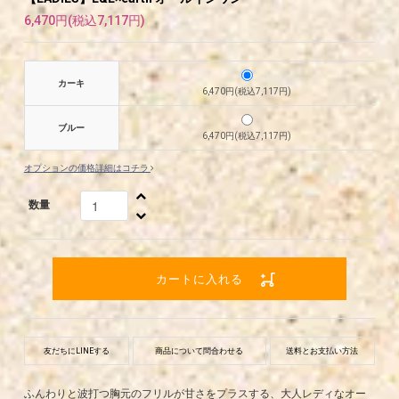
6,470円(税込7,117円)
カーキ
6,470円(税込7,117円)
ブルー
6,470円(税込7,117円)
オプションの価格詳細はコチラ
数量
カートに入れる
友だちにLINEする
商品について問合わせる
送料とお支払い方法
ふんわりと波打つ胸元のフリルが甘さをプラスする、大人レディなオー