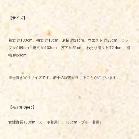
【サイズ】
着丈 約133cm、袖丈 約13cm、肩幅 約21cm、ウエスト 約35cm、ヒッ
プ 約109cm、総丈 約133cm、股下 約51cm、わたり周り 約72.4cm、裾
幅 約63cm
※平置き実寸サイズです。若干の誤差が生じることがございます。
【モデルSpec】
女性身長160cm（カーキ着用）、165cm（ブルー着用）